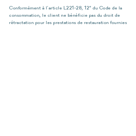
Conformément à l’article L221-28, 12° du Code de la
consommation, le client ne bénéficie pas du droit de
rétractation pour les prestations de restauration fournies
à une date ou à une période déterminée.
POLITIQUE D’ANNULATION – PRINCIPES
GÉNÉRAUX
Le client peut signaler l’annulation de sa réservation à
tout moment via le module de réservation ou par écrit.
Toutefois, les conséquences financières de cette
annulation dépendent :
– de la souscription ou non de l’option annulation au
moment de la réservation ;