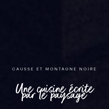
CAUSSE ET MONTAGNE NOIRE
Une cuisine écrite
par le paysage